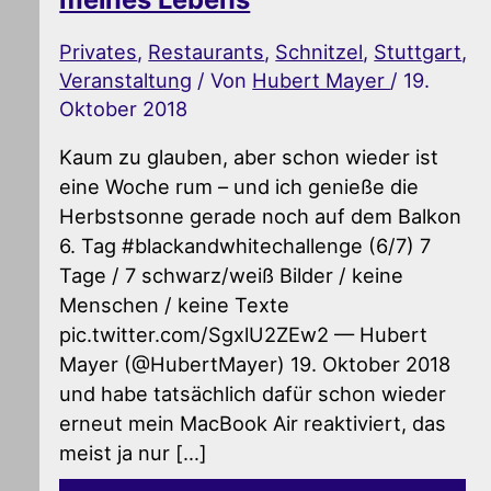
Privates
,
Restaurants
,
Schnitzel
,
Stuttgart
,
Veranstaltung
/ Von
Hubert Mayer
/
19.
Oktober 2018
Kaum zu glauben, aber schon wieder ist
eine Woche rum – und ich genieße die
Herbstsonne gerade noch auf dem Balkon
6. Tag #blackandwhitechallenge (6/7) 7
Tage / 7 schwarz/weiß Bilder / keine
Menschen / keine Texte
pic.twitter.com/SgxlU2ZEw2 — Hubert
Mayer (@HubertMayer) 19. Oktober 2018
und habe tatsächlich dafür schon wieder
erneut mein MacBook Air reaktiviert, das
meist ja nur […]