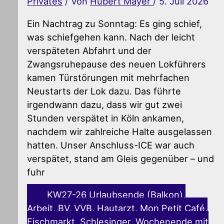
Privates
/ Von
Hubert Mayer
/
5. Juli 2026
Ein Nachtrag zu Sonntag: Es ging schief,
was schiefgehen kann. Nach der leicht
verspäteten Abfahrt und der
Zwangsruhepause des neuen Lokführers
kamen Türstörungen mit mehrfachen
Neustarts der Lok dazu. Das führte
irgendwann dazu, dass wir gut zwei
Stunden verspätet in Köln ankamen,
nachdem wir zahlreiche Halte ausgelassen
hatten. Unser Anschluss-ICE war auch
verspätet, stand am Gleis gegenüber – und
fuhr
KW27-26 Urlaubsende (Balkon),
Arbeit, BV, VVB, Hautarzt, Mon Petit Café,
Fischmarkt, Schlesinger, Wochenende mit