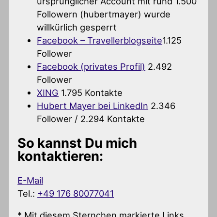
ursprünglicher Account mit rund 1.500
Followern (hubertmayer) wurde
willkürlich gesperrt
Facebook – Travellerblogseite
1.125
Follower
Facebook (privates Profil)
2.492
Follower
XING
1.795 Kontakte
Hubert Mayer bei LinkedIn
2.346
Follower / 2.294 Kontakte
So kannst Du mich
kontaktieren:
E-Mail
Tel.:
+49 176 80077041
* Mit diesem Sternchen markierte Links