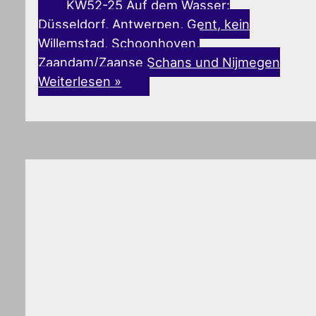
KW52-25 Auf dem Wasser:
Düsseldorf, Antwerpen, Gent, kein
Willemstad, Schoonhoven,
Zaandam/Zaanse Schans und Nijmegen
Weiterlesen »