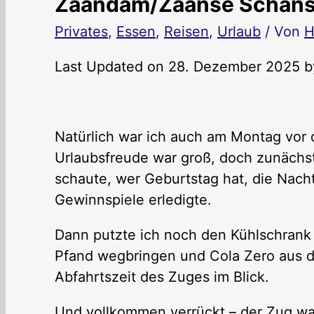
Zaandam/Zaanse Schans
Privates
,
Essen
,
Reisen
,
Urlaub
/ Von
H
Last Updated on 28. Dezember 2025 
Natürlich war ich auch am Montag vor 
Urlaubsfreude war groß, doch zunächst
schaute, wer Geburtstag hat, die Nach
Gewinnspiele erledigte.
Dann putzte ich noch den Kühlschrank 
Pfand wegbringen und Cola Zero aus 
Abfahrtszeit des Zuges im Blick.
Und vollkommen verrückt – der Zug war 