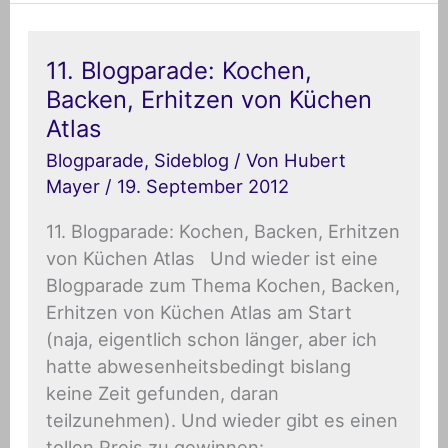
11.
11. Blogparade: Kochen,
Blogparade:
Backen, Erhitzen von Küchen
Kochen,
Backen,
Atlas
Erhitzen
von
Blogparade
,
Sideblog
/ Von
Hubert
Küchen
Mayer
/
19. September 2012
Atlas
11. Blogparade: Kochen, Backen, Erhitzen
von Küchen Atlas Und wieder ist eine
Blogparade zum Thema Kochen, Backen,
Erhitzen von Küchen Atlas am Start
(naja, eigentlich schon länger, aber ich
hatte abwesenheitsbedingt bislang
keine Zeit gefunden, daran
teilzunehmen). Und wieder gibt es einen
tollen Preis zu gewinnen: