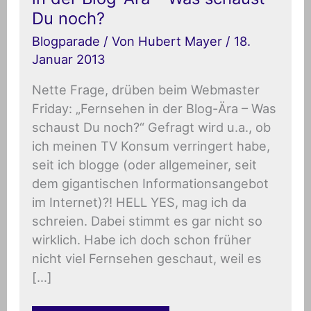
in
Du noch?
der
Blog-
Blogparade
/ Von
Hubert Mayer
/
18.
Ära
Januar 2013
–
Was
schaust
Nette Frage, drüben beim Webmaster
Du
Friday: „Fernsehen in der Blog-Ära – Was
noch?
schaust Du noch?“ Gefragt wird u.a., ob
ich meinen TV Konsum verringert habe,
seit ich blogge (oder allgemeiner, seit
dem gigantischen Informationsangebot
im Internet)?! HELL YES, mag ich da
schreien. Dabei stimmt es gar nicht so
wirklich. Habe ich doch schon früher
nicht viel Fernsehen geschaut, weil es
[…]