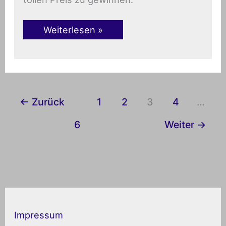
Weiterlesen »
←
Zurück
1
2
3
4
…
6
Weiter
→
K
a
Impressum