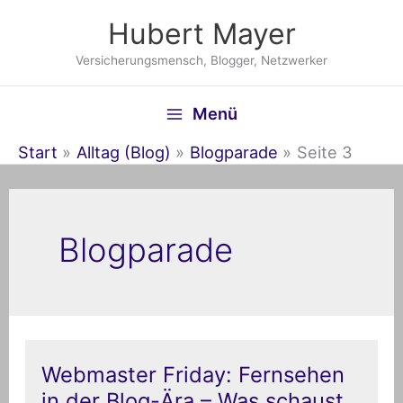
Zum
Hubert Mayer
Inhalt
springen
Versicherungsmensch, Blogger, Netzwerker
Menü
Start
Alltag (Blog)
Blogparade
Seite 3
Blogparade
Webmaster
Webmaster Friday: Fernsehen
Friday:
in der Blog-Ära – Was schaust
Fernsehen