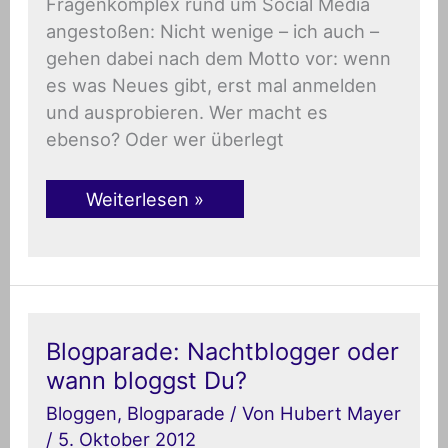
Fragenkomplex rund um Social Media
angestoßen: Nicht wenige – ich auch –
gehen dabei nach dem Motto vor: wenn
es was Neues gibt, erst mal anmelden
und ausprobieren. Wer macht es
ebenso? Oder wer überlegt
Weiterlesen »
Blogparade:
Blogparade: Nachtblogger oder
Nachtblogger
wann bloggst Du?
oder
wann
Bloggen
,
Blogparade
/ Von
Hubert Mayer
bloggst
Du?
/
5. Oktober 2012