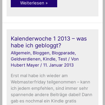
Weiterlesen »
Kalenderwoche
Kalenderwoche 1 2013 – was
1
habe ich gebloggt?
2013
–
Allgemein
,
Bloggen
,
Blogparade
,
was
habe
Geldverdienen
,
Kindle
,
Test
/ Von
ich
Hubert Mayer
/
11. Januar 2013
gebloggt?
Erst mal habe ich wieder am
Webmasterfriday teilgenommen – kann
ich jedem empfehlen, sind immer sehr
spannende andere Beiträge dabei! Dann
gab es nochmal ein Kindle gratis