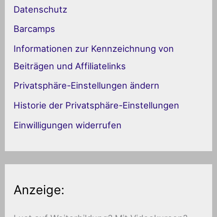
t
Datenschutz
e
Barcamps
g
Informationen zur Kennzeichnung von
o
Beiträgen und Affiliatelinks
r
Privatsphäre-Einstellungen ändern
i
Historie der Privatsphäre-Einstellungen
e
Einwilligungen widerrufen
n
Anzeige: