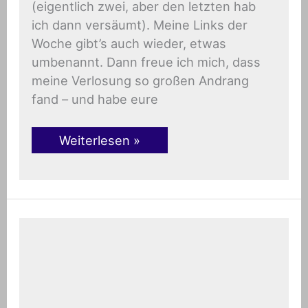
(eigentlich zwei, aber den letzten hab
ich dann versäumt). Meine Links der
Woche gibt’s auch wieder, etwas
umbenannt. Dann freue ich mich, dass
meine Verlosung so großen Andrang
fand – und habe eure
Weiterlesen »
Webmasterfriday:
Social
Media
–
wann
ist