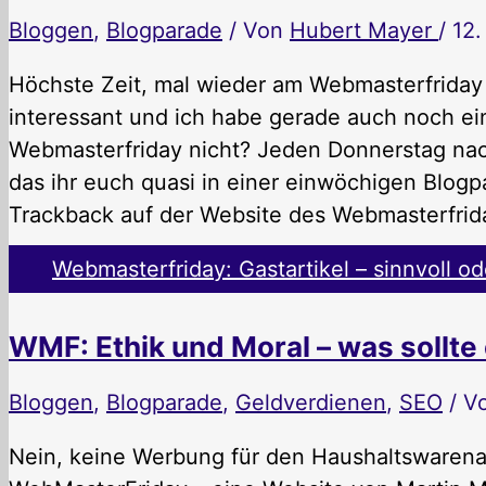
Bloggen
,
Blogparade
/ Von
Hubert Mayer
/
12
Höchste Zeit, mal wieder am Webmasterfriday 
interessant und ich habe gerade auch noch ein
Webmasterfriday nicht? Jeden Donnerstag nach
das ihr euch quasi in einer einwöchigen Blog
Trackback auf der Website des Webmasterfri
Webmasterfriday: Gastartikel – sinnvoll od
WMF: Ethik und Moral – was sollte 
Bloggen
,
Blogparade
,
Geldverdienen
,
SEO
/ V
Nein, keine Werbung für den Haushaltswarena