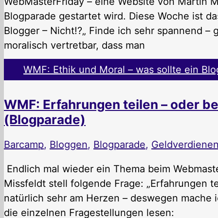
WebMasterFriday – eine Website von Martin Mi
Blogparade gestartet wird. Diese Woche ist da
Blogger – Nicht!?„ Finde ich sehr spannend – ge
moralisch vertretbar, dass man
WMF: Ethik und Moral – was sollte ein Blo
WMF: Erfahrungen teilen – oder be
(Blogparade)
Barcamp
,
Bloggen
,
Blogparade
,
Geldverdiene
Endlich mal wieder ein Thema beim Webmaster 
Missfeldt stell folgende Frage: „Erfahrungen te
natürlich sehr am Herzen – deswegen mache ic
die einzelnen Fragestellungen lesen: