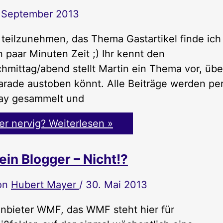
. September 2013
teilzunehmen, das Thema Gastartikel finde ich
 paar Minuten Zeit ;) Ihr kennt den
mittag/abend stellt Martin ein Thema vor, übe
parade austoben könnt. Alle Beiträge werden pe
day gesammelt und
er nervig?
Weiterlesen »
ein Blogger – Nicht!?
on
Hubert Mayer
/
30. Mai 2013
nbieter WMF, das WMF steht hier für