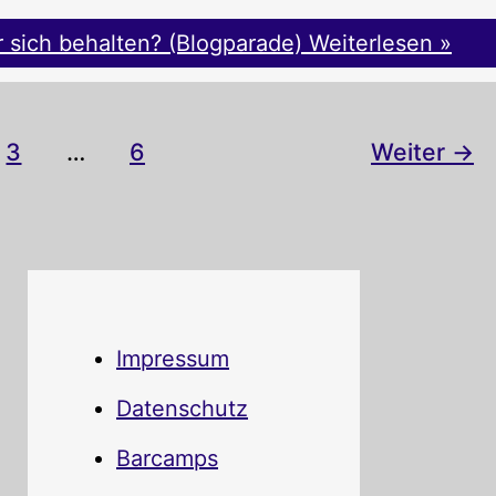
 sich behalten? (Blogparade)
Weiterlesen »
3
…
6
Weiter
→
Impressum
Datenschutz
Barcamps