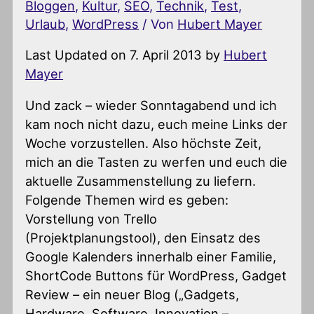
Bloggen
,
Kultur
,
SEO
,
Technik
,
Test
,
Urlaub
,
WordPress
/ Von
Hubert Mayer
Last Updated on 7. April 2013 by
Hubert
Mayer
Und zack – wieder Sonntagabend und ich
kam noch nicht dazu, euch meine Links der
Woche vorzustellen. Also höchste Zeit,
mich an die Tasten zu werfen und euch die
aktuelle Zusammenstellung zu liefern.
Folgende Themen wird es geben:
Vorstellung von Trello
(Projektplanungstool), den Einsatz des
Google Kalenders innerhalb einer Familie,
ShortCode Buttons für WordPress, Gadget
Review – ein neuer Blog („Gadgets,
Hardware, Software, Innovation –