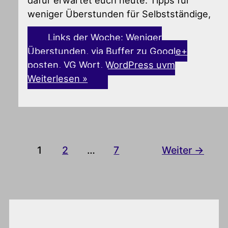
dafür erwartet euch heute: Tipps für
weniger Überstunden für Selbstständige,
Links der Woche: Weniger
Überstunden, via Buffer zu Google+
posten, VG Wort, WordPress uvm
Weiterlesen »
1
2
…
7
Weiter
→