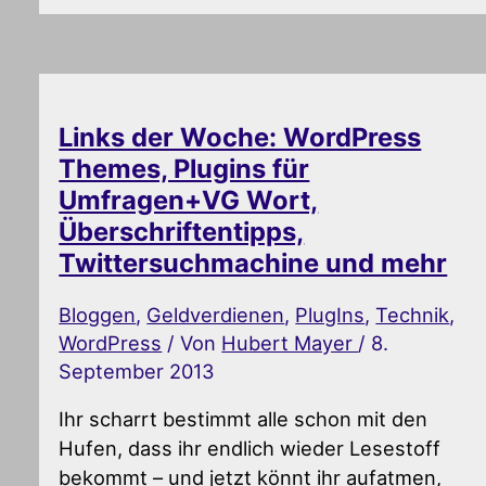
Links der Woche: WordPress
Themes, Plugins für
Umfragen+VG Wort,
Überschriftentipps,
Twittersuchmachine und mehr
Bloggen
,
Geldverdienen
,
PlugIns
,
Technik
,
WordPress
/ Von
Hubert Mayer
/
8.
September 2013
Ihr scharrt bestimmt alle schon mit den
Hufen, dass ihr endlich wieder Lesestoff
bekommt – und jetzt könnt ihr aufatmen,