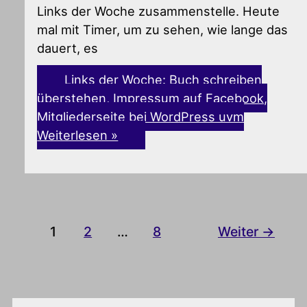
Links der Woche zusammenstelle. Heute
mal mit Timer, um zu sehen, wie lange das
dauert, es
Links der Woche: Buch schreiben
überstehen, Impressum auf Facebook,
Mitgliederseite bei WordPress uvm
Weiterlesen »
1
2
…
8
Weiter
→