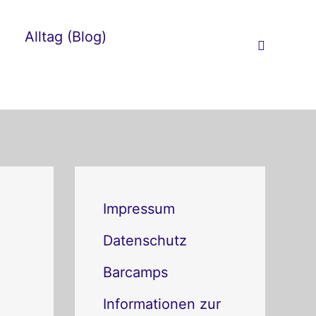
Alltag (Blog)
Suchen
K
a
Impressum
t
Datenschutz
e
Barcamps
g
Informationen zur