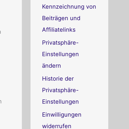
o
Kennzeichnung von
r
Beiträgen und
i
Affiliatelinks
n
e
Privatsphäre-
n
Einstellungen
ändern
Historie der
Privatsphäre-
h
Einstellungen
Einwilligungen
widerrufen