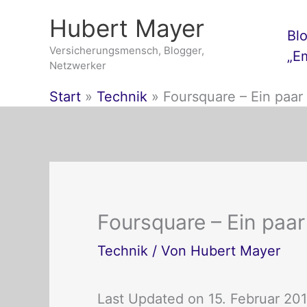
Zum
Hubert Mayer
Inhalt
Bl
springen
Versicherungsmensch, Blogger,
„E
Netzwerker
Start
Technik
Foursquare – Ein paa
Foursquare – Ein pa
Technik
/ Von
Hubert Mayer
Last Updated on 15. Februar 20