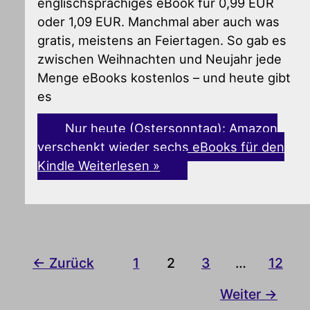
englischsprachiges eBook für 0,99 EUR
oder 1,09 EUR. Manchmal aber auch was
gratis, meistens an Feiertagen. So gab es
zwischen Weihnachten und Neujahr jede
Menge eBooks kostenlos – und heute gibt
es
Nur heute (Ostersonntag): Amazon
verschenkt wieder sechs eBooks für den
Kindle
Weiterlesen »
←
Zurück
1
2
3
…
12
Weiter
→