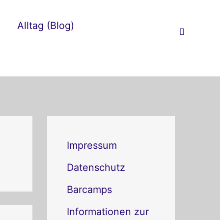
Alltag (Blog)
Suchen
K
a
Impressum
t
Datenschutz
e
Barcamps
g
Informationen zur