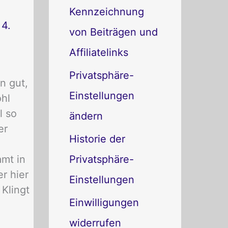
o
Kennzeichnung
r
/
4.
von Beiträgen und
i
Affiliatelinks
e
Privatsphäre-
n gut,
n
Einstellungen
ohl
l so
ändern
er
Historie der
amt in
Privatsphäre-
r hier
Einstellungen
 Klingt
Einwilligungen
widerrufen