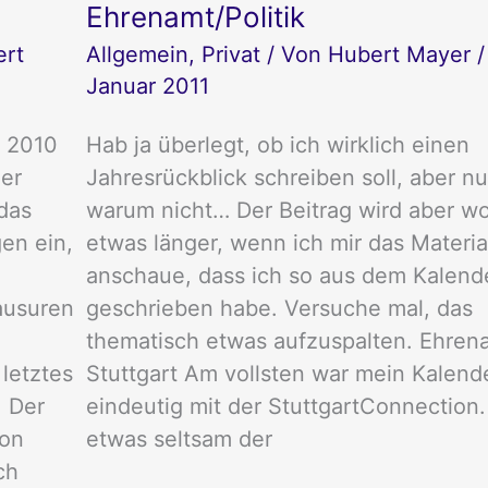
Ehrenamt/Politik
–
Teil
rt
Allgemein
,
Privat
/ Von
Hubert Mayer
1:
Ehrenamt/Politik
Januar 2011
f 2010
Hab ja überlegt, ob ich wirklich einen
er
Jahresrückblick schreiben soll, aber nu
das
warum nicht… Der Beitrag wird aber w
en ein,
etwas länger, wenn ich mir das Materia
anschaue, dass ich so aus dem Kalend
lausuren
geschrieben habe. Versuche mal, das
thematisch etwas aufzuspalten. Ehren
 letztes
Stuttgart Am vollsten war mein Kalende
. Der
eindeutig mit der StuttgartConnection.
von
etwas seltsam der
ch