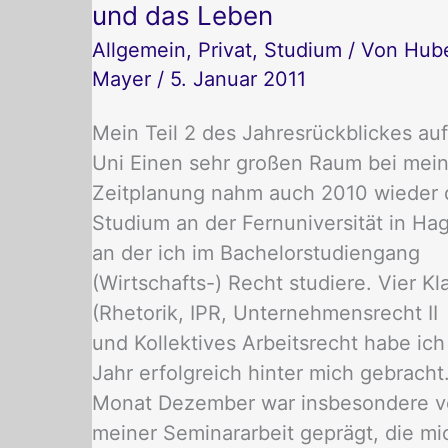
und das Leben
–
Teil
Allgemein
,
Privat
,
Studium
/ Von
Hube
2:
Uni,
Mayer
/
5. Januar 2011
Essen
und
Mein Teil 2 des Jahresrückblickes au
das
Leben
Uni Einen sehr großen Raum bei mein
Zeitplanung nahm auch 2010 wieder 
Studium an der Fernuniversität in Hag
an der ich im Bachelorstudiengang
(Wirtschafts-) Recht studiere. Vier K
(Rhetorik, IPR, Unternehmensrecht II
und Kollektives Arbeitsrecht habe ich
Jahr erfolgreich hinter mich gebracht
Monat Dezember war insbesondere 
meiner Seminararbeit geprägt, die mi