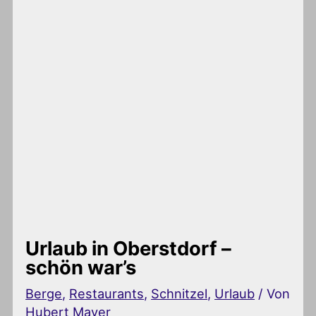
Urlaub in Oberstdorf –
schön war’s
Berge
,
Restaurants
,
Schnitzel
,
Urlaub
/ Von
Hubert Mayer