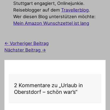
Stuttgart engagiert, Onlinejunkie.
Reiseblogger auf dem
Travellerblog
.
Wer diesen Blog unterstützen möchte:
Mein Amazon Wunschzettel ist lang
←
Vorheriger Beitrag
Nächster Beitrag
→
2 Kommentare zu „Urlaub in
Oberstdorf – schön war’s“