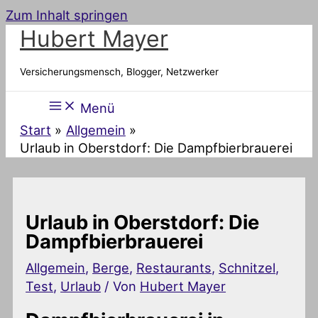
Zum Inhalt springen
Hubert Mayer
Versicherungsmensch, Blogger, Netzwerker
Menü
Start
Allgemein
Urlaub in Oberstdorf: Die Dampfbierbrauerei
Urlaub in Oberstdorf: Die
Dampfbierbrauerei
Allgemein
,
Berge
,
Restaurants
,
Schnitzel
,
Test
,
Urlaub
/ Von
Hubert Mayer