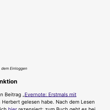
 dem Einloggen
nktion
n Beitrag „
Evernote: Erstmals mit
n Herbert gelesen habe. Nach dem Lesen
 ich
hier
rezensiert; zum Buch geht es bei