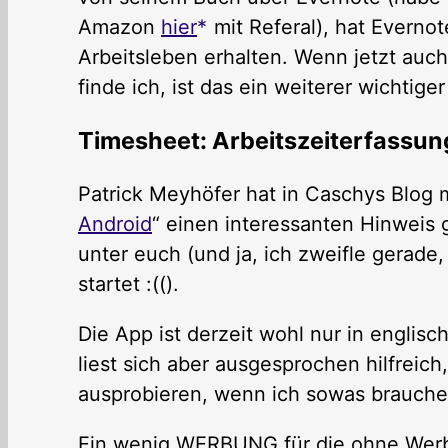
Amazon
hier
mit Referal), hat Everno
Arbeitsleben erhalten. Wenn jetzt au
finde ich, ist das ein weiterer wichtig
Timesheet: Arbeitszeiterfassun
Patrick Meyhöfer hat in Caschys Blog m
Android
“ einen interessanten Hinweis 
unter euch (und ja, ich zweifle gerad
startet :(().
Die App ist derzeit wohl nur in englis
liest sich aber ausgesprochen hilfreic
ausprobieren, wenn ich sowas brauche
Ein wenig WERBUNG für die ohne Werb