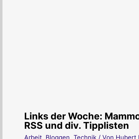
Links der Woche: Mammot
RSS und div. Tipplisten
Arbeit
,
Bloggen
,
Technik
/ Von
Hubert