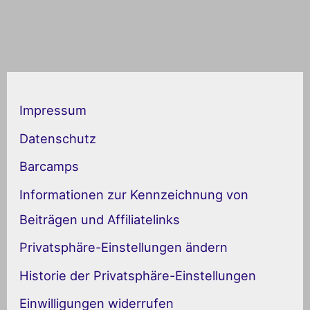
K
a
Impressum
t
Datenschutz
e
Barcamps
g
Informationen zur Kennzeichnung von
o
Beiträgen und Affiliatelinks
r
Privatsphäre-Einstellungen ändern
i
Historie der Privatsphäre-Einstellungen
e
Einwilligungen widerrufen
n