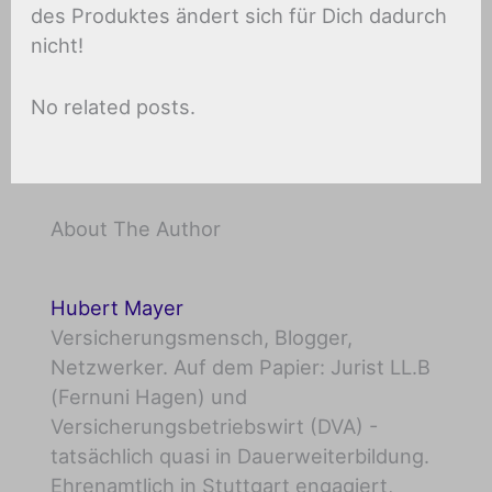
des Produktes ändert sich für Dich dadurch
nicht!
No related posts.
About The Author
Hubert Mayer
Versicherungsmensch, Blogger,
Netzwerker. Auf dem Papier: Jurist LL.B
(Fernuni Hagen) und
Versicherungsbetriebswirt (DVA) -
tatsächlich quasi in Dauerweiterbildung.
Ehrenamtlich in Stuttgart engagiert,