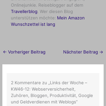
Onlinejunkie. Reiseblogger auf dem
Travellerblog
. Wer diesen Blog
unterstützen möchte:
Mein Amazon
Wunschzettel ist lang
←
Vorheriger Beitrag
Nächster Beitrag
→
2 Kommentare zu „Links der Woche –
KW46-12: Webserversicherheit,
Zuhören, Bloggen, Produktivität, Google
und Geldverdienen mit Weblogs“