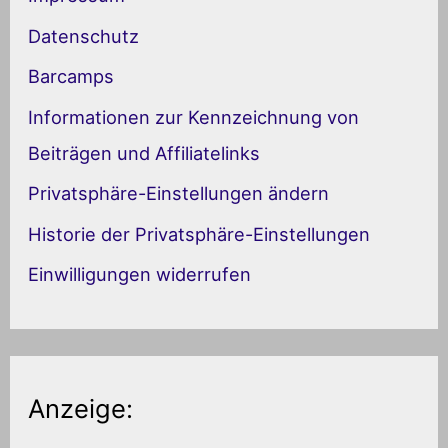
t
Datenschutz
e
Barcamps
g
Informationen zur Kennzeichnung von
o
Beiträgen und Affiliatelinks
r
Privatsphäre-Einstellungen ändern
i
Historie der Privatsphäre-Einstellungen
e
Einwilligungen widerrufen
n
Anzeige: