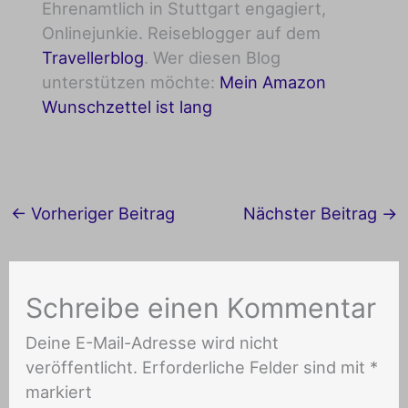
Ehrenamtlich in Stuttgart engagiert,
Onlinejunkie. Reiseblogger auf dem
Travellerblog
. Wer diesen Blog
unterstützen möchte:
Mein Amazon
Wunschzettel ist lang
←
Vorheriger Beitrag
Nächster Beitrag
→
Schreibe einen Kommentar
Deine E-Mail-Adresse wird nicht
veröffentlicht.
Erforderliche Felder sind mit
*
markiert