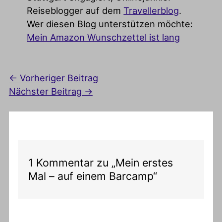
Reiseblogger auf dem
Travellerblog
.
Wer diesen Blog unterstützen möchte:
Mein Amazon Wunschzettel ist lang
←
Vorheriger Beitrag
Nächster Beitrag
→
1 Kommentar zu „Mein erstes
Mal – auf einem Barcamp“