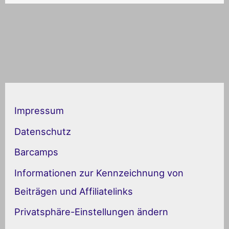
K
a
Impressum
t
Datenschutz
e
Barcamps
g
Informationen zur Kennzeichnung von
o
Beiträgen und Affiliatelinks
r
Privatsphäre-Einstellungen ändern
i