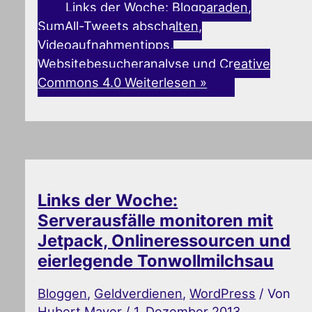
Links der Woche: Blogparaden,
SumAll-Tweets abschalten,
Videoaufnahmentipps,
Websitebesucheranalyse und Creative
Commons 4.0
Weiterlesen »
Links der Woche:
Serverausfälle monitoren mit
Jetpack, Onlineressourcen und
eierlegende Tonwollmilchsau
Bloggen
,
Geldverdienen
,
WordPress
/ Von
Hubert Mayer
/
1. Dezember 2013