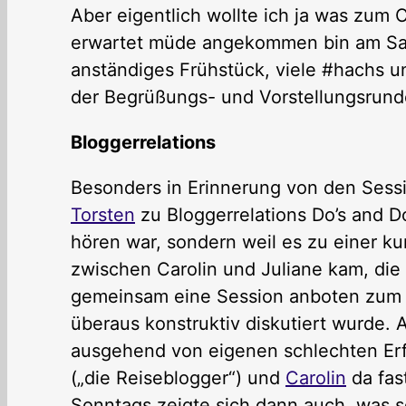
Aber eigentlich wollte ich ja was zum
erwartet müde angekommen bin am S
anständiges Frühstück, viele #hachs u
der Begrüßungs- und Vorstellungsrunde
Bloggerrelations
Besonders in Erinnerung von den Sessi
Torsten
zu Bloggerrelations Do’s and Do
hören war, sondern weil es zu einer k
zwischen Carolin und Juliane kam, die
gemeinsam eine Session anboten zum T
überaus konstruktiv diskutiert wurde. 
ausgehend von eigenen schlechten Erf
(„die Reiseblogger“) und
Carolin
da fast
Sonntags zeigte sich dann auch, was sc