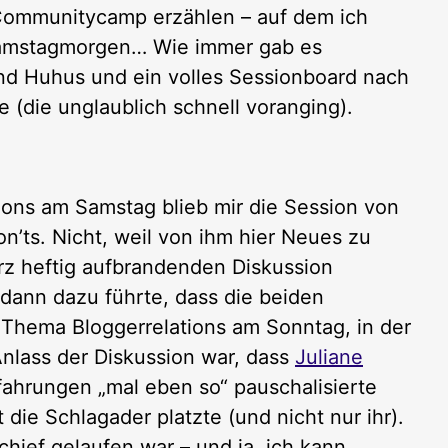
 Communitycamp erzählen – auf dem ich
amstagmorgen… Wie immer gab es
nd Huhus und ein volles Sessionboard nach
 (die unglaublich schnell voranging).
ons am Samstag blieb mir die Session von
n’ts. Nicht, weil von ihm hier Neues zu
urz heftig aufbrandenden Diskussion
 dann dazu führte, dass die beiden
hema Bloggerrelations am Sonntag, in der
Anlass der Diskussion war, dass
Juliane
ahrungen „mal eben so“ pauschalisierte
 die Schlagader platzte (und nicht nur ihr).
hief gelaufen war – und ja, ich kann