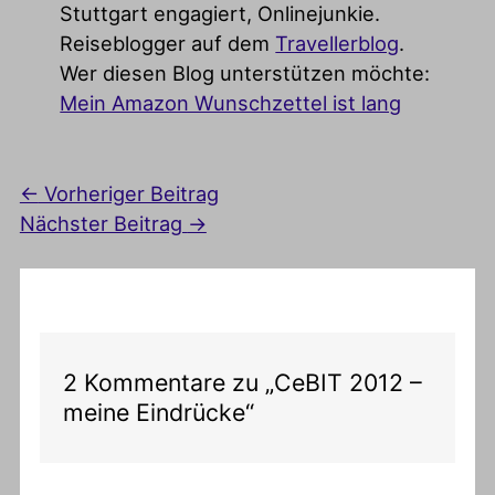
Stuttgart engagiert, Onlinejunkie.
Reiseblogger auf dem
Travellerblog
.
Wer diesen Blog unterstützen möchte:
Mein Amazon Wunschzettel ist lang
←
Vorheriger Beitrag
Nächster Beitrag
→
2 Kommentare zu „CeBIT 2012 –
meine Eindrücke“