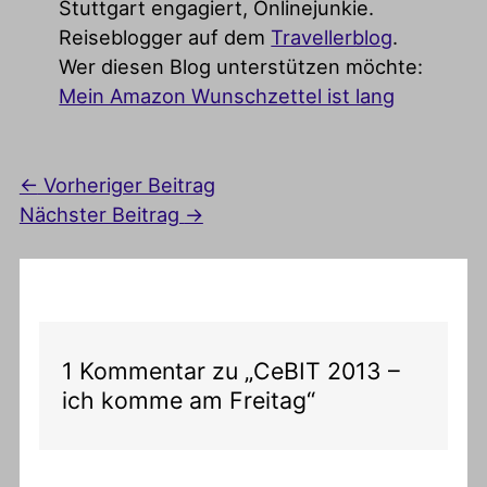
Stuttgart engagiert, Onlinejunkie.
Reiseblogger auf dem
Travellerblog
.
Wer diesen Blog unterstützen möchte:
Mein Amazon Wunschzettel ist lang
←
Vorheriger Beitrag
Nächster Beitrag
→
1 Kommentar zu „CeBIT 2013 –
ich komme am Freitag“