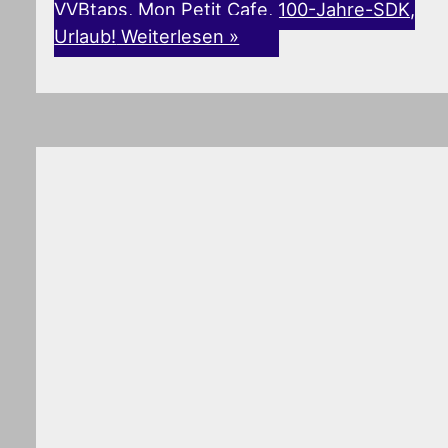
VVBtaps, Mon Petit Cafe, 100-Jahre-SDK,
Urlaub!
Weiterlesen »