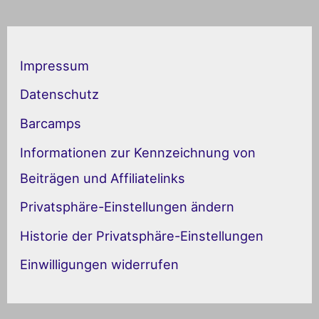
K
a
Impressum
t
Datenschutz
e
Barcamps
g
Informationen zur Kennzeichnung von
o
Beiträgen und Affiliatelinks
r
Privatsphäre-Einstellungen ändern
i
Historie der Privatsphäre-Einstellungen
e
Einwilligungen widerrufen
n