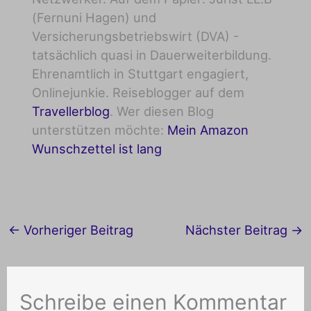
(Fernuni Hagen) und
Versicherungsbetriebswirt (DVA) -
tatsächlich quasi in Dauerweiterbildung.
Ehrenamtlich in Stuttgart engagiert,
Onlinejunkie. Reiseblogger auf dem
Travellerblog
. Wer diesen Blog
unterstützen möchte:
Mein Amazon
Wunschzettel ist lang
←
Vorheriger Beitrag
Nächster Beitrag
→
Schreibe einen Kommentar