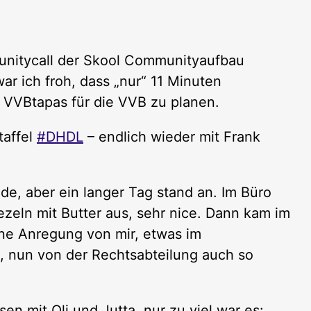
unitycall der Skool Communityaufbau
 ich froh, dass „nur“ 11 Minuten
 VVBtapas für die VVB zu planen.
taffel
#DHDL
– endlich wieder mit Frank
e, aber ein langer Tag stand an. Im Büro
ln mit Butter aus, sehr nice. Dann kam im
ine Anregung von mir, etwas im
, nun von der Rechtsabteilung auch so
en mit Oli und Jutta, nur zu viel war es: