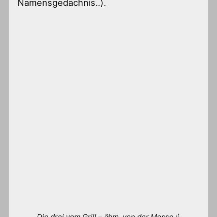
Namensgedächnis..).
Die drei vom Grill – ähm, von der Messe ;)