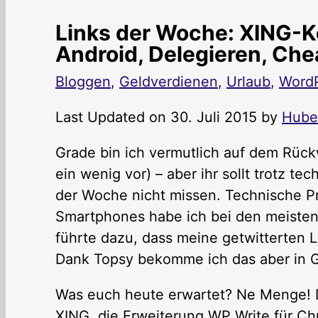
Links der Woche: XING-K
Android, Delegieren, Ch
Bloggen
,
Geldverdienen
,
Urlaub
,
Word
Last Updated on 30. Juli 2015 by
Hube
Grade bin ich vermutlich auf dem Rück
ein wenig vor) – aber ihr sollt trotz t
der Woche nicht missen. Technische P
Smartphones habe ich bei den meisten
führte dazu, dass meine getwitterten Li
Dank Topsy bekomme ich das aber in Gr
Was euch heute erwartet? Ne Menge! D
XING, die Erweiterung WP Write für C