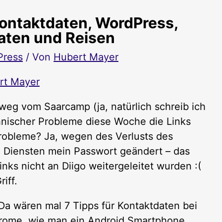
ontaktdaten, WordPress,
eaten und Reisen
Press
/ Von
Hubert Mayer
rt Mayer
weg vom Saarcamp (ja, natürlich schreib ich
echnischer Probleme diese Woche die Links
robleme? Ja, wegen des Verlusts des
 Diensten mein Passwort geändert – das
nks nicht an Diigo weitergeleitet wurden :(
iff.
a wären mal 7 Tipps für Kontaktdaten bei
hrome, wie man ein Android Smartphone