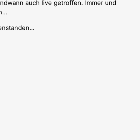
endwann auch live getroffen. Immer und
en…
 enstanden…