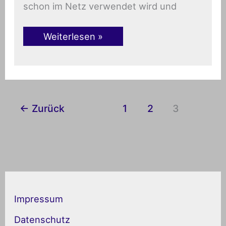
schon im Netz verwendet wird und
Weiterlesen »
←
Zurück
1
2
3
K
a
Impressum
t
Datenschutz