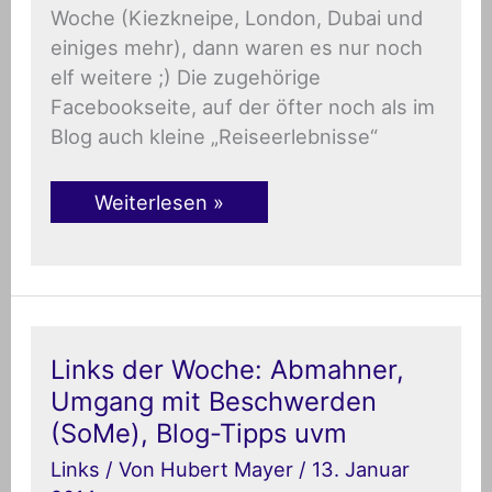
Woche (Kiezkneipe, London, Dubai und
einiges mehr), dann waren es nur noch
elf weitere ;) Die zugehörige
Facebookseite, auf der öfter noch als im
Blog auch kleine „Reiseerlebnisse“
Weiterlesen »
Links
Links der Woche: Abmahner,
der
Umgang mit Beschwerden
Woche:
Abmahner,
(SoMe), Blog-Tipps uvm
Umgang
mit
Links
/ Von
Hubert Mayer
/
13. Januar
Beschwerden