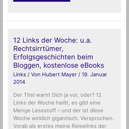
12
12 Links der Woche: u.a.
Links
Rechtsirrtümer,
der
Woche:
Erfolgsgeschichten beim
u.a.
Bloggen, kostenlose eBooks
Rechtsirrtümer,
Erfolgsgeschichten
Links
/ Von
Hubert Mayer
/
19. Januar
beim
Bloggen,
2014
kostenlose
eBooks
Der Titel warnt Dich ja vor, oder? 12
Links der Woche heißt, es gibt eine
Menge Lesestoff – und der ist diese
Woche wirklich gigantisch. Versprochen.
Vorab als erstes meine Reiselinks der