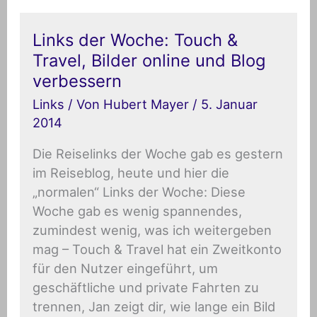
Links
Links der Woche: Touch &
der
Travel, Bilder online und Blog
Woche:
Touch
verbessern
&
Travel,
Links
/ Von
Hubert Mayer
/
5. Januar
Bilder
2014
online
und
Blog
Die Reiselinks der Woche gab es gestern
verbessern
im Reiseblog, heute und hier die
„normalen“ Links der Woche: Diese
Woche gab es wenig spannendes,
zumindest wenig, was ich weitergeben
mag – Touch & Travel hat ein Zweitkonto
für den Nutzer eingeführt, um
geschäftliche und private Fahrten zu
trennen, Jan zeigt dir, wie lange ein Bild