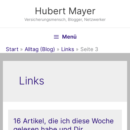
Zum
Hubert Mayer
Inhalt
springen
Versicherungsmensch, Blogger, Netzwerker
Menü
Start
Alltag (Blog)
Links
Seite 3
Links
16
16 Artikel, die ich diese Woche
Artikel,
gelesen habe und Dir
die