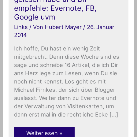
ich
empfehle: Evernote, FB,
diese
Google uvm
Woche
gelesen
Links
/ Von
Hubert Mayer
/
26. Januar
habe
und
2014
Dir
empfehle:
Ich hoffe, Du hast ein wenig Zeit
Evernote,
FB,
mitgebracht. Denn diese Woche sind es
Google
sage und schreibe 16 Artikel, die ich Dir
uvm
ans Herz lege zum Lesen, wenn Du sie
noch nicht kennst. Los geht es mit
Michael Firnkes, der sich über Blogger
auslässt. Weiter dann zu Evernote und
der Verwaltung von Visitenkarten, um
dann erst mal in die rechtliche Ecke […]
Weiterlesen »