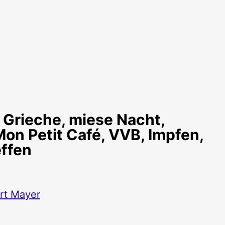
rieche, miese Nacht,
Mon Petit Café, VVB, Impfen,
effen
rt Mayer