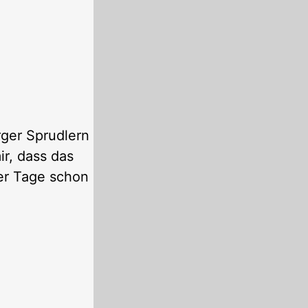
rger Sprudlern
r, dass das
ser Tage schon