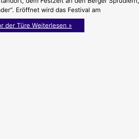
Standort, dem Festzelt an den Berger Sprudlern
er“. Eröffnet wird das Festival am
or der Türe
Weiterlesen »