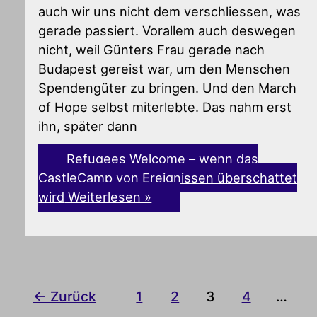
auch wir uns nicht dem verschliessen, was
gerade passiert. Vorallem auch deswegen
nicht, weil Günters Frau gerade nach
Budapest gereist war, um den Menschen
Spendengüter zu bringen. Und den March
of Hope selbst miterlebte. Das nahm erst
ihn, später dann
Refugees Welcome – wenn das
CastleCamp von Ereignissen überschattet
wird
Weiterlesen »
←
Zurück
1
2
3
4
…