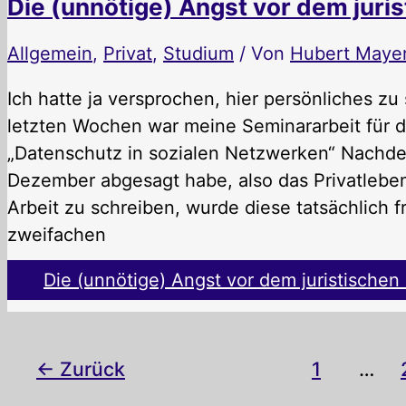
Die (unnötige) Angst vor dem juri
Allgemein
,
Privat
,
Studium
/ Von
Hubert Maye
Ich hatte ja versprochen, hier persönliches z
letzten Wochen war meine Seminararbeit für d
„Datenschutz in sozialen Netzwerken“ Nachdem
Dezember abgesagt habe, also das Privatleben
Arbeit zu schreiben, wurde diese tatsächlich f
zweifachen
Die (unnötige) Angst vor dem juristischen
←
Zurück
1
…