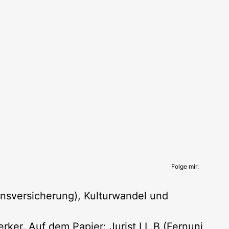
Folge mir:
nsversicherung), Kulturwandel und
ker. Auf dem Papier: Jurist LL.B (Fernuni