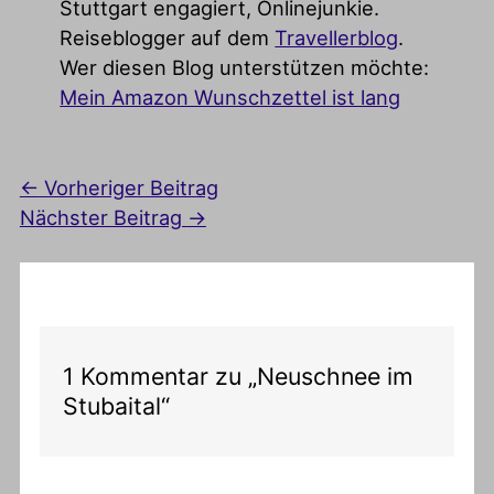
Stuttgart engagiert, Onlinejunkie.
Reiseblogger auf dem
Travellerblog
.
Wer diesen Blog unterstützen möchte:
Mein Amazon Wunschzettel ist lang
←
Vorheriger Beitrag
Nächster Beitrag
→
1 Kommentar zu „Neuschnee im
Stubaital“